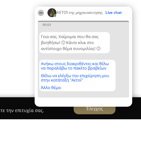
ΑΕΤΟΊ της μηχανοκίνησης
Live chat
00:03
Γεια σας. Χαίρομαι που θα σας
βοηθήσω! 🙂 Κάντε κλικ στο
αντίστοιχο θέμα συνομιλίας! 🙂
Ανήκω στους διακριθέντες και θέλω
να παραλάβω το πακέτο βραβείων
Θέλω να ελέγξω την επιχείρηση μου
στην κατάταξη "Αετοί"
Άλλο θέμα
Έλεγχος
τε την επιτυχία σας.
Star Wash