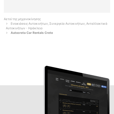
Αετοί της μηχανοκίνησης
Ενοικιάσεις Αυτοκινήτων, Συνεργεία Αυτοκινήτων, Ανταλλακτικά
Αυτοκινήτων - Ηράκλειο
Autocreta Car Rentals Crete