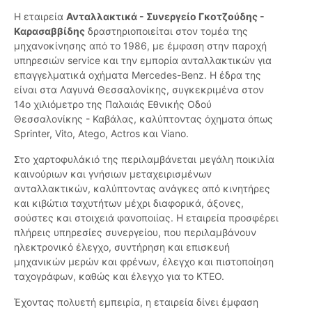
Η εταιρεία
Ανταλλακτικά - Συνεργείο Γκοτζούδης -
Καρασαββίδης
δραστηριοποιείται στον τομέα της
μηχανοκίνησης από το 1986, με έμφαση στην παροχή
υπηρεσιών service και την εμπορία ανταλλακτικών για
επαγγελματικά οχήματα Mercedes-Benz. Η έδρα της
είναι στα Λαγυνά Θεσσαλονίκης, συγκεκριμένα στον
14ο χιλιόμετρο της Παλαιάς Εθνικής Οδού
Θεσσαλονίκης - Καβάλας, καλύπτοντας όχηματα όπως
Sprinter, Vito, Atego, Actros και Viano.
Στο χαρτοφυλάκιό της περιλαμβάνεται μεγάλη ποικιλία
καινούριων και γνήσιων μεταχειρισμένων
ανταλλακτικών, καλύπτοντας ανάγκες από κινητήρες
και κιβώτια ταχυτήτων μέχρι διαφορικά, άξονες,
σούστες και στοιχειά φανοποιίας. Η εταιρεία προσφέρει
πλήρεις υπηρεσίες συνεργείου, που περιλαμβάνουν
ηλεκτρονικό έλεγχο, συντήρηση και επισκευή
μηχανικών μερών και φρένων, έλεγχο και πιστοποίηση
ταχογράφων, καθώς και έλεγχο για το ΚΤΕΟ.
Έχοντας πολυετή εμπειρία, η εταιρεία δίνει έμφαση