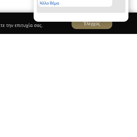
Άλλο θέμα
Έλεγχος
τε την επιτυχία σας.
ριά
 βρίσκεται στην Εθνικής Αντιστάσεως 114 στην
χει αυτοεξυπηρέτηση για τον καθαρισμό
. Οι εγκαταστάσεις της εταιρείας έχουν
στους ιδιοκτήτες οχημάτων τη δυνατότητα να
ρό ανά πάσα στιγμή.
 της U Wash Θεσσαλονίκη είναι η χρήση