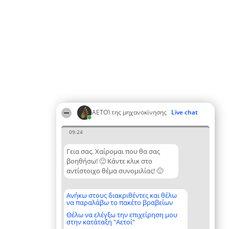
ΑΕΤΟΊ της μηχανοκίνησης
Live chat
09:24
Γεια σας. Χαίρομαι που θα σας
βοηθήσω! 🙂 Κάντε κλικ στο
αντίστοιχο θέμα συνομιλίας! 🙂
Ανήκω στους διακριθέντες και θέλω
να παραλάβω το πακέτο βραβείων
Θέλω να ελέγξω την επιχείρηση μου
στην κατάταξη "Αετοί"