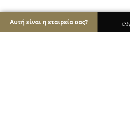
Αυτή είναι η εταιρεία σας?
Ελέ
Αετοί της μηχανοκίνησης
Ενοικιάσεις Αυτοκιν
U Wash Θεσσαλονίκη | Ε. Αντιστάσεως 114
U Wash Θεσσαλονίκη | Ε. Αντιστάσ
9.2
(1486)