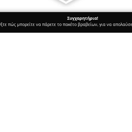
Συγχαρητήρια!
γξτε πώς μπορείτε να πάρετε το πακέτο βραβείων, για να απολαύσε
ήτων, Συνεργεία Αυτοκινήτων, Ανταλλακτικά Αυτοκινήτων - Καλαμα
εως 114
Σχετικά με την εταιρεία:
Η
U Wash Θεσσαλονίκη
, που
περιοχή της Καλαμαριάς, παρέ
αυτοκινήτων και μοτοσυκλετών
σχεδιαστεί ώστε να παρέχουν 
Δείτε περισσότερα >>
διατηρούν το όχημά τους καθα
Ένα ιδιαίτερο χαρακτηριστικό