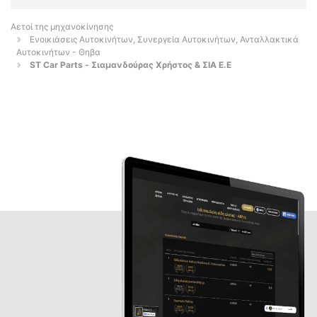
Αετοί της μηχανοκίνησης
Ενοικιάσεις Αυτοκινήτων, Συνεργεία Αυτοκινήτων, Ανταλλακτικά
Αυτοκινήτων - Θηβα
ST Car Parts - Σιαμανδούρας Χρήστος & ΣΙΑ Ε.Ε