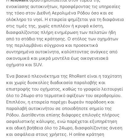
ενοικίασης αυτοκινήτων, προσφέροντας τις υπηρεσίες
της τόσο στον Διεθνή Αερολιμένα Ρόδου όσο και σε
ολόκληρο το νησί. Η εταιρεία φημίζεται για τη διαφάνεια
στις τιμές της, χωρίς επιπλέον ή κρυφά κόστη,
διασφαλίζοντας πλήρη ενημέρωση των πελατών ήδη
από το στάδιο της κράτησης. Ο στόλος των οχημάτων
της περιλαμβάνει σύγχρονα και προσεκτικά
συντηρημένα αυτοκίνητα, καλύπτοντας ανάγκες από
οικονομικά και μικρά μοντέλα έως οικογενειακά
οχήματα και SUV.
Ένα βασικό πλεονέκτημα της RhoRent είναι η ταχύτατη
και χωρίς δυσκολίες διαδικασία παραλαβής και
επιστροφής του οχήματος, καθώς το γραφείο λειτουργεί
όλο το 24ωρο στο τερματικό αφίξεων του αεροδρομίου.
Επιπλέον, η εταιρεία παρέχει δωρεάν παράδοση και
παραλαβή αυτοκινήτου σε οποιοδήποτε σημείο της
Ρόδου. Διατίθενται επίσης διάφορες επιλογές πλήρους
ασφαλιστικής κάλυψης, ενώ παρέχεται εξυπηρέτηση
και οδική βοήθεια όλο το 24ωρο, διασφαλίζοντας άνεση
και ασφάλεια στους χρήστες. Η online κράτηση