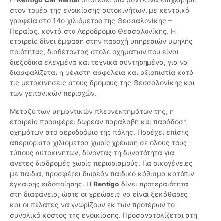
στον τομέα της ενοικίασης αυτοκινήτων, με κεντρικά
γραφεία στο 14ο χιλιόμετρο της Θεσσαλονίκης –
Περαίας, κοντά στο Αεροδρόμιο Θεσσαλονίκης. Η
εταιρεία δίνει έμφαση στην παροχή υπηρεσιών υψηλής
ποιότητας, διαθέτοντας στόλο οχημάτων που είναι
διεξοδικά ελεγμένα και τεχνικά συντηρημένα, για να
διασφαλίζεται η μέγιστη ασφάλεια και αξιοπιστία κατά
τις μετακινήσεις στους δρόμους της Θεσσαλονίκης και
των γειτονικών περιοχών.
Μεταξύ των σημαντικών πλεονεκτημάτων της, η
εταιρεία προσφέρει δωρεάν παραλαβή και παράδοση
οχημάτων στο αεροδρόμιο της πόλης. Παρέχει επίσης
απεριόριστα χιλιόμετρα χωρίς χρέωση σε όλους τους
τύπους αυτοκινήτων, δίνοντας τη δυνατότητα για
άνετες διαδρομές χωρίς περιορισμούς. Για οικογένειες
με παιδιά, προσφέρει δωρεάν παιδικό κάθισμα κατόπιν
έγκαιρης ειδοποίησης. Η
Rentigo
δίνει προτεραιότητα
στη διαφάνεια, ώστε οι χρεώσεις να είναι ξεκάθαρες
και οι πελάτες να γνωρίζουν εκ των προτέρων το
συνολικό κόστος της ενοικίασης. Προσανατολίζεται στη