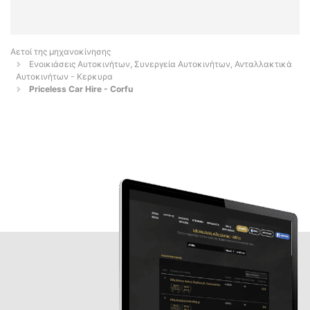
Αετοί της μηχανοκίνησης
Ενοικιάσεις Αυτοκινήτων, Συνεργεία Αυτοκινήτων, Ανταλλακτικά
Αυτοκινήτων - Κερκυρα
Priceless Car Hire - Corfu