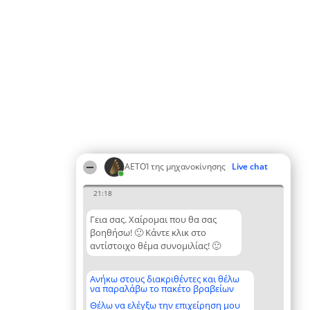
ΑΕΤΟΊ της μηχανοκίνησης
Live chat
21:18
Γεια σας. Χαίρομαι που θα σας
βοηθήσω! 🙂 Κάντε κλικ στο
αντίστοιχο θέμα συνομιλίας! 🙂
Ανήκω στους διακριθέντες και θέλω
να παραλάβω το πακέτο βραβείων
Θέλω να ελέγξω την επιχείρηση μου