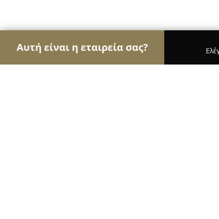
Αυτή είναι η εταιρεία σας?
Ελέ
Αετοί της μηχανοκίνησης
Ενοικιάσεις Αυτοκινή
Auto Pergaminos
9.8
(109)