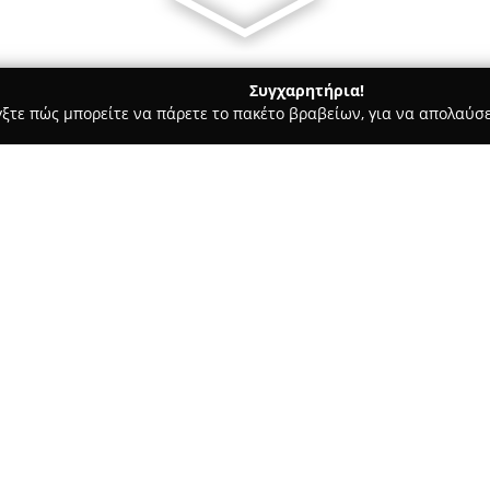
Συγχαρητήρια!
γξτε πώς μπορείτε να πάρετε το πακέτο βραβείων, για να απολαύσε
των, Συνεργεία Αυτοκινήτων, Ανταλλακτικά Αυτοκινήτων - Κώς
Σχετικά με την εταιρεία:
Η
Auto Pergaminos
βρίσκεται 
αναγνωρίσιμη παρουσία στον 
ειδίκευση σε αγοραπωλησίες απ
επεκτείνει τις εργασίες της κ
Δείτε περισσότερα >>
χαρακτηριστικά της είναι ο επ
έμφαση στη φροντίδα του πελ