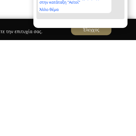
στην κατάταξη "Αετοί"
Άλλο θέμα
Έλεγχος
τε την επιτυχία σας.
Auto Pergaminos
στο Μαρμαρωτό της Κω και αποτελεί μια
τομέα των μεταχειρισμένων αυτοκινήτων, με
ό το 2005. Τα τελευταία χρόνια, η εταιρεία έχει
αι στον τομέα των εισαγωγών. Κυρίαρχα
αγγελματισμός, η διαρκής ανάπτυξη και η
άτη.