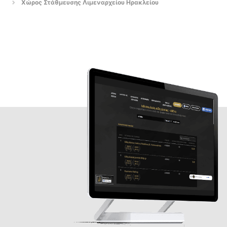
Χώρος Στάθμευσης Λιμεναρχείου Ηρακλείου