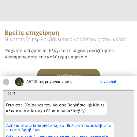
Βρείτε επιχείρηση
Η κατάταξη περιλαμβάνει τους καλύτερους στον κλάδο
Ψάχνετε επιχείρηση; Ελέγξτε τη μηχανή αναζήτησης.
Χρησιμοποιήστε την καλύτερη υπηρεσία
Αναζήτηση
ΑΕΤΟΊ της μηχανοκίνησης
Live chat
05:11
Γεια σας. Χαίρομαι που θα σας βοηθήσω! 🙂 Κάντε
κλικ στο αντίστοιχο θέμα συνομιλίας! 🙂
Διοργανωτής της
Κατάταξη
Επικοινωνία
Ανήκω στους διακριθέντες και θέλω να παραλάβω το
κατάταξης
Διακριθέντες
Επικοινωνία
πακέτο βραβείων
BEAUTIFUL COMPANY
Λίστα όλων
Μονοπρόσωπη ΙΚΕ
των