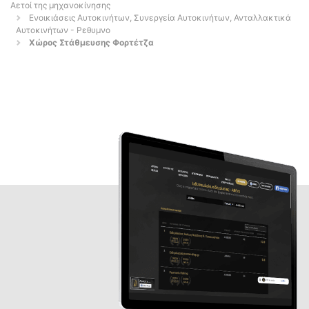
Αετοί της μηχανοκίνησης
Ενοικιάσεις Αυτοκινήτων, Συνεργεία Αυτοκινήτων, Ανταλλακτικά
Αυτοκινήτων - Ρεθυμνο
Χώρος Στάθμευσης Φορτέτζα