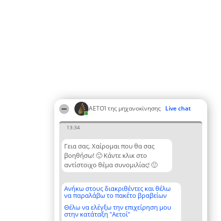
ΑΕΤΟΊ της μηχανοκίνησης
Live chat
13:34
Γεια σας. Χαίρομαι που θα σας
βοηθήσω! 🙂 Κάντε κλικ στο
αντίστοιχο θέμα συνομιλίας! 🙂
Ανήκω στους διακριθέντες και θέλω
να παραλάβω το πακέτο βραβείων
Θέλω να ελέγξω την επιχείρηση μου
στην κατάταξη "Αετοί"