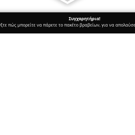
Συγχαρητήρια!
γξτε πώς μπορείτε να πάρετε το πακέτο βραβείων, για να απολαύσε
των, Συνεργεία Αυτοκινήτων, Ανταλλακτικά Αυτοκινήτων - Κορωπί
ήλ Ι.)
όφης Μιχαήλ Ι.)
Σχετικά με την εταιρεία:
Η επιχείρηση
Profis Service
, 
λειτουργεί ως ένα σύγχρονο κ
στην παροχή ολοκληρωμένων υ
εξειδικευμένο προσωπικό της
Δείτε περισσότερα >>
και επισκευή οχημάτων, προτ
λύσεις.