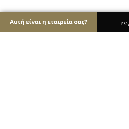
Αυτή είναι η εταιρεία σας?
Ελέ
Αετοί της μηχανοκίνησης
Ενοικιάσεις Αυτοκινή
Castrol Service PROFIS SERVICE (Πρόφης Μιχα
Castrol Service PROFIS SERVICE (Πρ
9.2
(63)