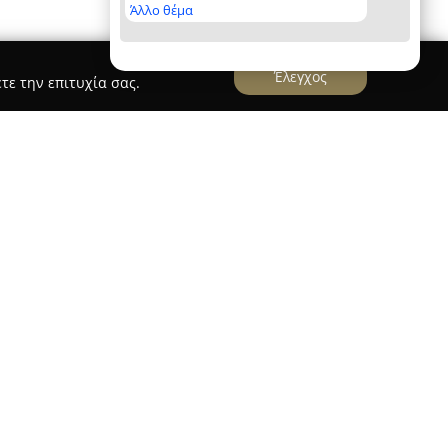
Άλλο θέμα
Έλεγχος
τε την επιτυχία σας.
που βρίσκεται στην περιοχή του Κορωπίου,
αι αξιόπιστο συνεργείο αυτοκινήτων, αφιερωμένο
πηρεσιών στον κλάδο της μηχανοκίνησης. Το
 εταιρείας αναλαμβάνει υπεύθυνα τη συντήρηση
είνοντας παράλληλα οικονομικά συμφέρουσες