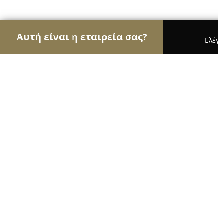
Αυτή είναι η εταιρεία σας?
Ελέ
Αετοί της μηχανοκίνησης
Ενοικιάσεις Αυτοκινή
OPEL ΣΦΑΚΙΑΝΑΚΗΣ | Επίσημος Έμπορος & 
OPEL ΣΦΑΚΙΑΝΑΚΗΣ | Επίσημος Έ
Εξουσιοδοτημένο Συνεργείο
8
(321)