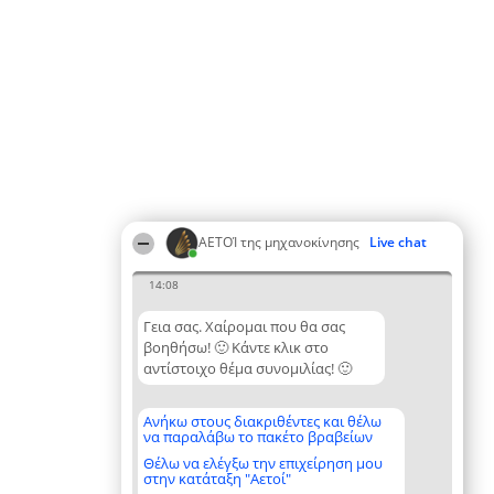
ΑΕΤΟΊ της μηχανοκίνησης
Live chat
14:08
Γεια σας. Χαίρομαι που θα σας
βοηθήσω! 🙂 Κάντε κλικ στο
αντίστοιχο θέμα συνομιλίας! 🙂
Ανήκω στους διακριθέντες και θέλω
να παραλάβω το πακέτο βραβείων
Θέλω να ελέγξω την επιχείρηση μου
στην κατάταξη "Αετοί"