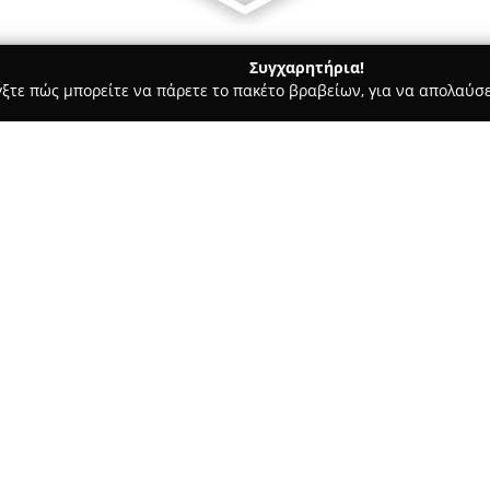
Συγχαρητήρια!
γξτε πώς μπορείτε να πάρετε το πακέτο βραβείων, για να απολαύσε
των, Συνεργεία Αυτοκινήτων, Ανταλλακτικά Αυτοκινήτων - Γλυκά 
Εξουσιοδοτημένο Συνεργείο
μπορος &
Σχετικά με την εταιρεία:
Η
OPEL ΣΦΑΚΙΑΝΑΚΗΣ
εδρεύει
έμπορος και εξουσιοδοτημένο 
υπηρεσίες στον τομέα της αυτ
καινούργια και μεταχειρισμέν
διαφορετικών απαιτήσεων και
Δείτε περισσότερα >>
αναγνωρισμένο συνεργείο δια
επισκευές, αξιοποιώντας αυθεν