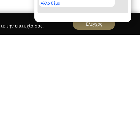
Άλλο θέμα
Έλεγχος
τε την επιτυχία σας.
Νερά
 στα Γλυκά Νερά και λειτουργεί ως επίσημος
συνεργείο της Opel, παρέχοντας εκτενείς
οκίνησης. Η έκθεση προσφέρει επιλογές από
α οχήματα Opel, επιτρέποντας την κάλυψη
 προτιμήσεων των ενδιαφερομένων. Το
σφαλίζει υψηλή ποιότητα σε συντήρηση και
τικά ανταλλακτικά και εξειδικευμένη