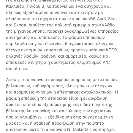
Καλλιθέα, Πίνδου 3, λειτουργεί ως ένα σύγχρονο και
πλήρως εξοπλισμένο συνεργείο αυτοκινήτων με
εξειδίκευση στα οχήματα των εταιρειών VW, Audi, Seat
και Skoda. Διαθέτοντας πολυετή εμπειρία στον κλάδο
της μηχανοκίνησης, παρέχει ολοκληρωμένες υπηρεσίες
συντήρησης και επισκευής. Το φάσμα υπηρεσιών
περιλαμβάνει γενικό service, διαγνωστικούς ελέγχους,
έλεγχο εκπομπών καυσαερίων, προετοιμασία για ΚΤΕΟ,
αλλαγές λαδιών, φρένων και αμορτισέρ, καθώς και
επισκευές κινητήρα ή συστήματος κλιματισμού A/C
climatronic.
Ακόμη, το συνεργείο προσφέρει υπηρεσίες μετατροπών,
βελτιώσεων, ευθυγράμμισης, ηλεκτρονικών ελέγχων
και προμήθεια γνήσιων ή aftermarket ανταλλακτικών. Η
βασική επιδίωξη της εταιρείας είναι η εξασφάλιση
άριστου επιπέδου εξυπηρέτησης και η διατήρηση της
βέλτιστης λειτουργίας και ασφάλειας των οχημάτων
που αναλαμβάνει. Η εξειδίκευση στις συγκεκριμένες
μάρκες και η σταθερή προσήλωση στην ποιότητα
συντελούν ώστε το συνεργείο N. Gialantzis να παρέχει