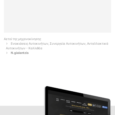
Αετοί της μηχανοκίνησης
Ενοικιάσεις Αυτοκινήτων, Συνεργεία Αυτοκινήτων, Ανταλλακτικά
Αυτοκινήτων - Καλλιθέα
N.gialantzis