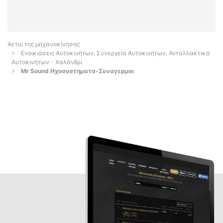
Αετοί της μηχανοκίνησης
Ενοικιάσεις Αυτοκινήτων, Συνεργεία Αυτοκινήτων, Ανταλλακτικά
Αυτοκινήτων - Χαλάνδρι
Mr Sound Ηχοσυστηματα-Συναγερμοι