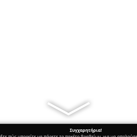
Συγχαρητήρια!
γξτε πώς μπορείτε να πάρετε το πακέτο βραβείων, για να απολαύσε