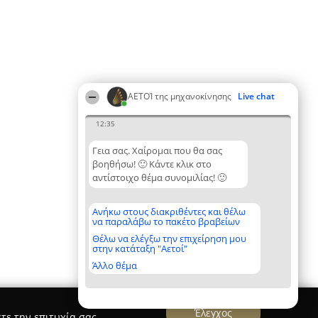
ΑΕΤΟΊ της μηχανοκίνησης
Live chat
12:35
Γεια σας. Χαίρομαι που θα σας
βοηθήσω! 🙂 Κάντε κλικ στο
αντίστοιχο θέμα συνομιλίας! 🙂
Ανήκω στους διακριθέντες και θέλω
να παραλάβω το πακέτο βραβείων
Θέλω να ελέγξω την επιχείρηση μου
στην κατάταξη "Αετοί"
Άλλο θέμα
Έλεγχος
τε την επιτυχία σας.