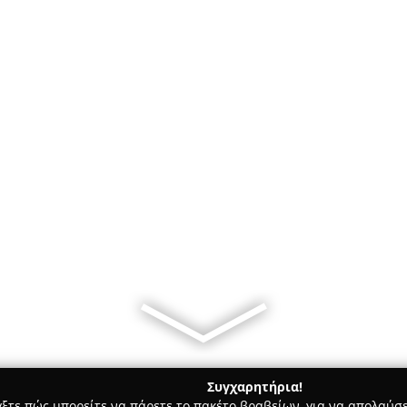
Συγχαρητήρια!
γξτε πώς μπορείτε να πάρετε το πακέτο βραβείων, για να απολαύσε