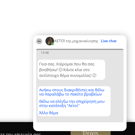
ΑΕΤΟΊ της μηχανοκίνησης
Live chat
13:48
Γεια σας. Χαίρομαι που θα σας
βοηθήσω! 🙂 Κάντε κλικ στο
αντίστοιχο θέμα συνομιλίας! 🙂
Ανήκω στους διακριθέντες και θέλω
να παραλάβω το πακέτο βραβείων
Θέλω να ελέγξω την επιχείρηση μου
στην κατάταξη "Αετοί"
Άλλο θέμα
Έλεγχος
τε την επιτυχία σας.