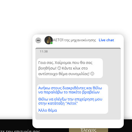
ΑΕΤΟΊ της μηχανοκίνησης
Live chat
11:38
Γεια σας. Χαίρομαι που θα σας
βοηθήσω! 🙂 Κάντε κλικ στο
αντίστοιχο θέμα συνομιλίας! 🙂
Ανήκω στους διακριθέντες και θέλω
να παραλάβω το πακέτο βραβείων
Θέλω να ελέγξω την επιχείρηση μου
στην κατάταξη "Αετοί"
Άλλο θέμα
Έλεγχος
τε την επιτυχία σας.