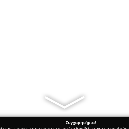
Συγχαρητήρια!
γξτε πώς μπορείτε να πάρετε το πακέτο βραβείων, για να απολαύσε