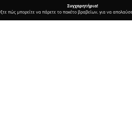
Συγχαρητήρια!
γξτε πώς μπορείτε να πάρετε το πακέτο βραβείων, για να απολαύσε
των, Συνεργεία Αυτοκινήτων, Ανταλλακτικά Αυτοκινήτων - Πρέβεζ
Σχετικά με την εταιρεία:
Η
Molossos Rent a Car
έχει τη
χιλιόμετρο Πρέβεζας - Ηγουμεν
μηχανοκίνησης, προσφέροντας
εταιρεία ξεχωρίζει χάρη στην
Δείτε περισσότερα >>
διασφαλίζοντας ότι η διαδικα
χωρίς δυσκολίες.
Εκτός από την ενοικίαση αυτοκ
λύσεις στον τομέα των μεταφο
φάσμα αναγκών των πελατών. Η