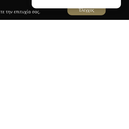
Έλεγχος
τε την επιτυχία σας.
α
Molossos Rent a Car
ν έδρα της στην Πρέβεζα, στη διεύθυνση 6ο
ίτσας, και δραστηριοποιείται στον τομέα της
 πλήρεις υπηρεσίες ενοικίασης οχημάτων. Η
 αφοσίωσή της στη γρήγορη εξυπηρέτηση,
σία μετακίνησης πραγματοποιείται με άνεση και
ινήτων, η Molossos Rent a Car παρέχει επιπλέον
ρών και της στάθμευσης, καλύπτοντας ένα ευρύ
 επικοινωνία με την εταιρεία για κρατήσεις ή