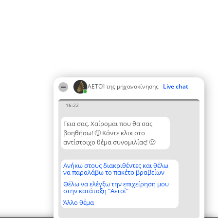
ΑΕΤΟΊ της μηχανοκίνησης
Live chat
16:22
Γεια σας. Χαίρομαι που θα σας
βοηθήσω! 🙂 Κάντε κλικ στο
αντίστοιχο θέμα συνομιλίας! 🙂
Ανήκω στους διακριθέντες και θέλω
να παραλάβω το πακέτο βραβείων
Θέλω να ελέγξω την επιχείρηση μου
στην κατάταξη "Αετοί"
Άλλο θέμα