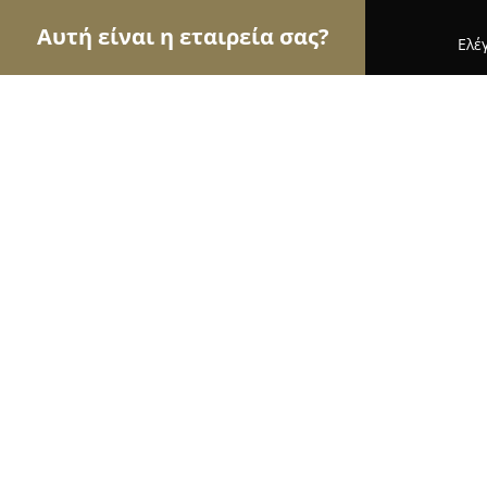
Αυτή είναι η εταιρεία σας?
Ελέ
Αετοί της μηχανοκίνησης
Ενοικιάσεις Αυτοκινή
Molossos Rent a Car
9.8
(61)
Πρέβεζα, 6ο χλμ Πρέβεζας - Ηγουμενίτσας
Εμφάνιση αριθμού τηλεφώνου