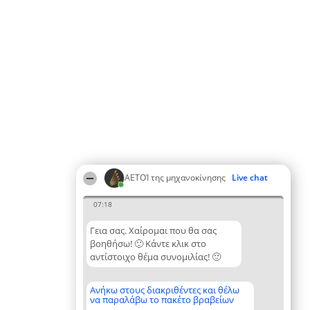
ΑΕΤΟΊ της μηχανοκίνησης
Live chat
07:18
Γεια σας. Χαίρομαι που θα σας
βοηθήσω! 🙂 Κάντε κλικ στο
αντίστοιχο θέμα συνομιλίας! 🙂
Ανήκω στους διακριθέντες και θέλω
να παραλάβω το πακέτο βραβείων