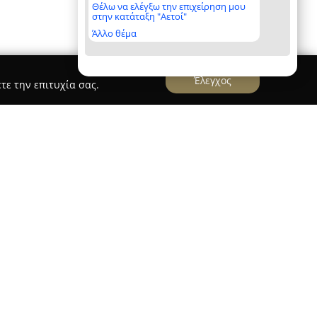
Θέλω να ελέγξω την επιχείρηση μου
στην κατάταξη "Αετοί"
Άλλο θέμα
Έλεγχος
τε την επιτυχία σας.
ρι
Vezirgiannis S.A.
δρυσης το 1982 στη Θεσσαλονίκη, έχει εδραιωθεί
ρείες στον τομέα της μηχανοκίνησης,
τητά της στην εισαγωγή και το εμπόριο υψηλής
φορτηγά, λεωφορεία και επιβατικά αυτοκίνητα.
 της στο Καλοχώρι διαθέτει πλήρως εξοπλισμένο
επισκευές.