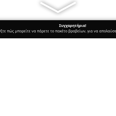
Συγχαρητήρια!
γξτε πώς μπορείτε να πάρετε το πακέτο βραβείων, για να απολαύσε
των, Συνεργεία Αυτοκινήτων, Ανταλλακτικά Αυτοκινήτων - Καλοχω
Σχετικά με την εταιρεία:
Η
Vezirgiannis S.A.
, με έτος ί
ως μία από τις κορυφαίες εται
επικεντρώνοντας τη δραστηριό
ποιότητας ανταλλακτικών για 
Δείτε περισσότερα >>
Στις ιδιόκτητες εγκαταστάσεις
συνεργείο για συντήρηση και 