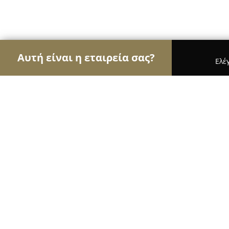
Αυτή είναι η εταιρεία σας?
Ελέ
Αετοί της μηχανοκίνησης
Ενοικιάσεις Αυτοκινή
Vezirgiannis S.A.
8.5
(5)