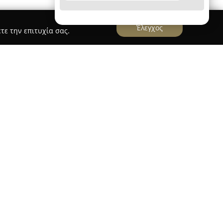
Έλεγχος
τε την επιτυχία σας.
ονίκη
MY PIAGGIO
εσσαλονίκη, λειτουργεί ως ένα σημαντικό κέντρο
μηχανοκίνησης. Η εταιρεία διαθέτει εξειδίκευση
α μοτοσυκλέτες των εμπορικών σημάτων Piaggio,
 ενώ παράλληλα προσφέρει τεχνική υποστήριξη
αξύ των οποίων Aprilia, Honda, Yamaha, Sym,
ησης συμβάλλει στη θέση της ως σημείο
υντήρηση και την επισκευή μοτοσυκλετών. Εκτός