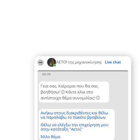
ΑΕΤΟΊ της μηχανοκίνησης
Live chat
06:39
Γεια σας. Χαίρομαι που θα σας
βοηθήσω! 🙂 Κάντε κλικ στο
αντίστοιχο θέμα συνομιλίας! 🙂
Ανήκω στους διακριθέντες και θέλω
να παραλάβω το πακέτο βραβείων
Θέλω να ελέγξω την επιχείρηση μου
στην κατάταξη "Αετοί"
Άλλο θέμα