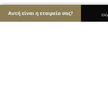
Αυτή είναι η εταιρεία σας?
Ελέ
Αετοί της μηχανοκίνησης
Ενοικιάσεις Αυτοκιν
MY PIAGGIO
9.4
(44)
Θεσσαλονίκη, Βαρώνου Χιρς 18
Εμφάνιση αριθμού τηλεφώνου