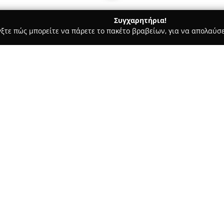
Συγχαρητήρια!
γξτε πώς μπορείτε να πάρετε το πακέτο βραβείων, για να απολαύσε
ήτων, Συνεργεία Αυτοκινήτων, Ανταλλακτικά Αυτοκινήτων - Θεσσαλ
Σχετικά με την εταιρεία:
Η
MY PIAGGIO
, με έδρα στη Θ
εξυπηρέτησης στον τομέα της 
στις υπηρεσίες συνεργείου γι
Vespa, Gilera και Moto Guzzi,
Δείτε περισσότερα >>
για άλλα δημοφιλή brands, μετ
Kymco και Kawasaki.
Η πολυετής πείρα της επιχείρ
αναφοράς για την αξιόπιστη σ