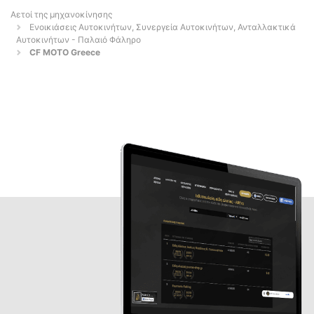
Αετοί της μηχανοκίνησης
Ενοικιάσεις Αυτοκινήτων, Συνεργεία Αυτοκινήτων, Ανταλλακτικά
Αυτοκινήτων - Παλαιό Φάληρο
CF MOTO Greece