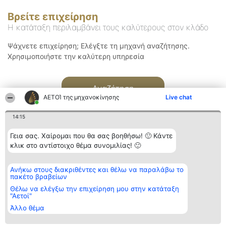
Βρείτε επιχείρηση
Η κατάταξη περιλαμβάνει τους καλύτερους στον κλάδο
Ψάχνετε επιχείρηση; Ελέγξτε τη μηχανή αναζήτησης.
Χρησιμοποιήστε την καλύτερη υπηρεσία
Αναζήτηση
ΑΕΤΟΊ της μηχανοκίνησης
Live chat
14:15
Γεια σας. Χαίρομαι που θα σας βοηθήσω! 🙂 Κάντε
κλικ στο αντίστοιχο θέμα συνομιλίας! 🙂
Διοργανωτής της
Κατάταξη
Επικοινωνία
Ανήκω στους διακριθέντες και θέλω να παραλάβω το
κατάταξης
Διακριθέντες
Επικοινωνία
πακέτο βραβείων
BEAUTIFUL COMPANY
Λίστα όλων
Μονοπρόσωπη ΙΚΕ
των
Θέλω να ελέγξω την επιχείρηση μου στην κατάταξη
ΤΗΛ. ΕΠΙΚΟΙΝΩΝΙΑΣ:
διακριθέντων
"Αετοί"
2104128019
Μεθοδολογία
Άλλο θέμα
email:
Όροι &
aetoi@beautifulcompany.co
προϋποθέσεις
ΠΟΛΙΤΙΚΗ