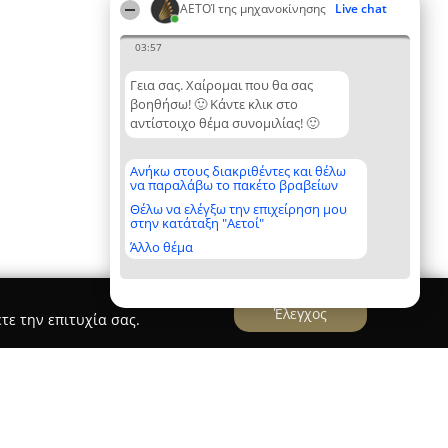
ΑΕΤΟΊ της μηχανοκίνησης
Live chat
03:57
Γεια σας. Χαίρομαι που θα σας
βοηθήσω! 🙂 Κάντε κλικ στο
αντίστοιχο θέμα συνομιλίας! 🙂
Ανήκω στους διακριθέντες και θέλω
να παραλάβω το πακέτο βραβείων
Θέλω να ελέγξω την επιχείρηση μου
στην κατάταξη "Αετοί"
Άλλο θέμα
Έλεγχος
τε την επιτυχία σας.
Kakouros Rent