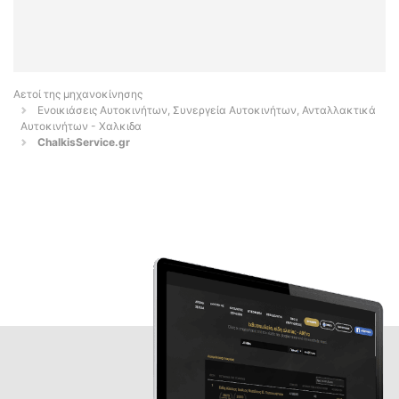
Αετοί της μηχανοκίνησης
Ενοικιάσεις Αυτοκινήτων, Συνεργεία Αυτοκινήτων, Ανταλλακτικά
Αυτοκινήτων - Χαλκιδα
ChalkisService.gr