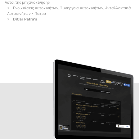
Αετοί της μηχανοκίνησης
Ενοικιάσεις Αυτοκινήτων, Συνεργεία Αυτοκινήτων, Ανταλλακτικά
Αυτοκινήτων - Πατρα
DiCar Patra's