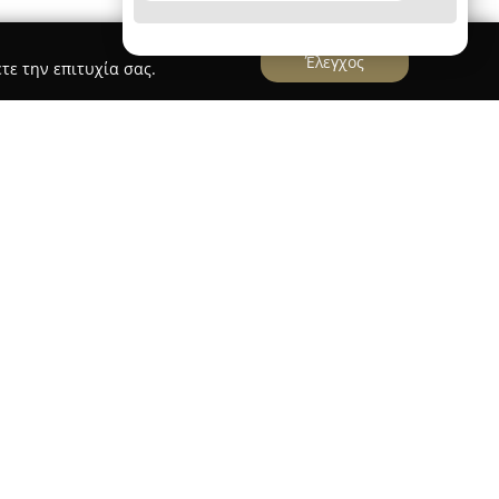
Έλεγχος
τε την επιτυχία σας.
νάργυροι
Carklips
οιείται δυναμικά στον τομέα του aftermarket
ην Ελλάδα και έχει την έδρα της στους Αγίους
υ Κατσώνη 119. Ιδρύθηκε στην Αθήνα προς τα
να ευρύ φάσμα προϊόντων που εξυπηρετούν
τήρηση αυτοκινήτων. Το χαρτοφυλάκιό της
 για αυτοκίνητα, βίδες, λάμπες, ασφάλειες,
σίνια, τα οποία συμμορφώνονται με τα πρότυπα