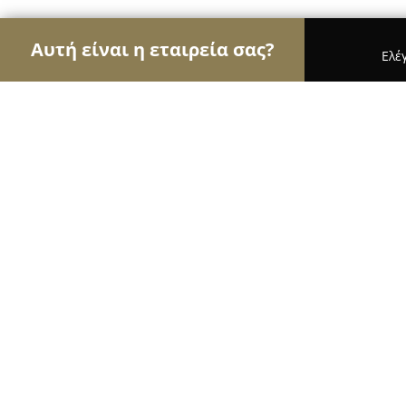
Αυτή είναι η εταιρεία σας?
Ελέ
Αετοί της μηχανοκίνησης
Ενοικιάσεις Αυτοκινή
Carklips
9.4
(95)
Άγιοι Ανάργυροι, Λάμπρου Κατσώνη 119, Άγιοι Α
Εμφάνιση αριθμού τηλεφώνου