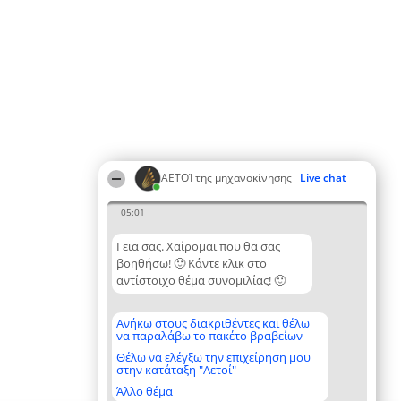
ΑΕΤΟΊ της μηχανοκίνησης
Live chat
05:01
Γεια σας. Χαίρομαι που θα σας
βοηθήσω! 🙂 Κάντε κλικ στο
αντίστοιχο θέμα συνομιλίας! 🙂
Ανήκω στους διακριθέντες και θέλω
να παραλάβω το πακέτο βραβείων
Θέλω να ελέγξω την επιχείρηση μου
στην κατάταξη "Αετοί"
Άλλο θέμα