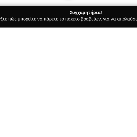
Συγχαρητήρια!
γξτε πώς μπορείτε να πάρετε το πακέτο βραβείων, για να απολαύσε
των, Συνεργεία Αυτοκινήτων, Ανταλλακτικά Αυτοκινήτων - Άγιοι Α
Σχετικά με την εταιρεία:
Η εταιρεία
Carklips
δραστηριοπ
της αυτοκινητοβιομηχανίας στ
Αναργύρους, στην οδό Λάμπρο
τέλη του 2015 και διαθέτει έ
Δείτε περισσότερα >>
ανάγκες για επισκευή και συν
περιλαμβάνει ποικιλία από κλιπ
παξιμάδια, δεματικά και πριτ
νάργυροι
των κατασκευαστών.