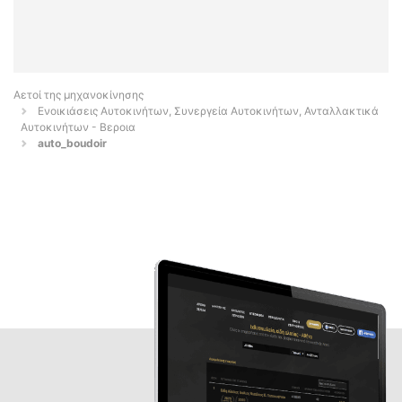
Αετοί της μηχανοκίνησης
Ενοικιάσεις Αυτοκινήτων, Συνεργεία Αυτοκινήτων, Ανταλλακτικά
Αυτοκινήτων - Βεροια
auto_boudoir