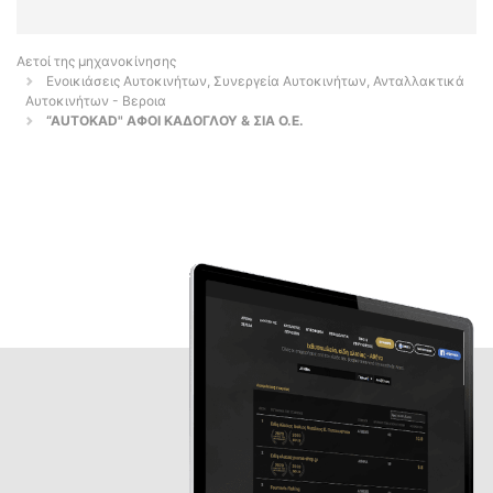
Αετοί της μηχανοκίνησης
Ενοικιάσεις Αυτοκινήτων, Συνεργεία Αυτοκινήτων, Ανταλλακτικά
Αυτοκινήτων - Βεροια
“AUTOKAD" ΑΦΟΙ ΚΑΔΟΓΛΟΥ & ΣΙΑ Ο.Ε.