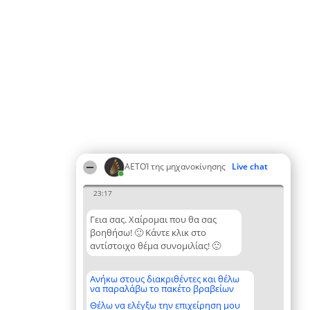
ΑΕΤΟΊ της μηχανοκίνησης
Live chat
23:17
Γεια σας. Χαίρομαι που θα σας
βοηθήσω! 🙂 Κάντε κλικ στο
αντίστοιχο θέμα συνομιλίας! 🙂
Ανήκω στους διακριθέντες και θέλω
να παραλάβω το πακέτο βραβείων
Θέλω να ελέγξω την επιχείρηση μου