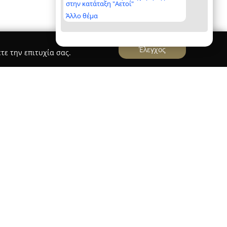
στην κατάταξη "Αετοί"
Άλλο θέμα
Έλεγχος
τε την επιτυχία σας.
ονίκη
υτοκινήτων Αργύρας Χ. Ιωάννης
λειτουργεί
 στην οδό Γρ. Κολωνιάρη 23, και ξεχωρίζει ως
πιχείρηση στον τομέα της μηχανοκίνησης. Με
ευση, έχει κατακτήσει σημαντική θέση στον
 με έμφαση στην ποιότητα και ικανοποίηση του