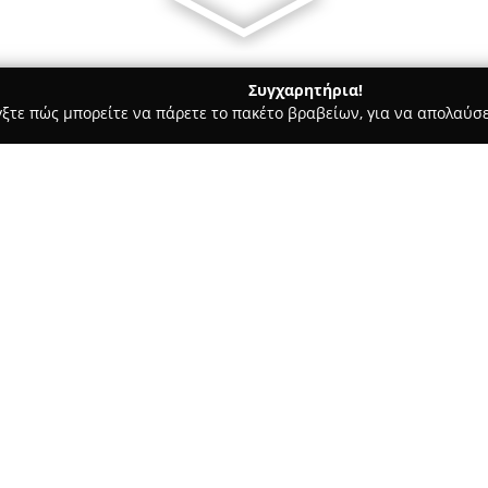
Συγχαρητήρια!
γξτε πώς μπορείτε να πάρετε το πακέτο βραβείων, για να απολαύσε
ήτων, Συνεργεία Αυτοκινήτων, Ανταλλακτικά Αυτοκινήτων - Θεσσαλ
ννης
ς Χ. Ιωάννης
Σχετικά με την εταιρεία:
Το συνεργείο
Ηλεκτρολόγος Α
στη Θεσσαλονίκη, συγκεκριμένα
μια σύγχρονη και αξιόπιστη ε
μακρόχρονη εμπειρία και ειδίκ
Δείτε περισσότερα >>
χώρο προσφέροντας υπηρεσίες
πελάτη.