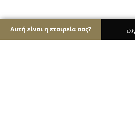
Αυτή είναι η εταιρεία σας?
Ελέ
Αετοί της μηχανοκίνησης
Ενοικιάσεις Αυτοκιν
Ηλεκτρολόγος Αυτοκινήτων Αργύρας Χ. Ιωά
Ηλεκτρολόγος Αυτοκινήτων Αργύρα
10
(112)