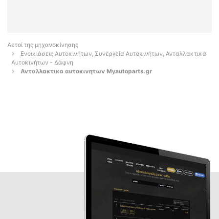
Αετοί της μηχανοκίνησης
Ενοικιάσεις Αυτοκινήτων, Συνεργεία Αυτοκινήτων, Ανταλλακτικά
Αυτοκινήτων - Δάφνη
Ανταλλακτικα αυτοκινητων Myautoparts.gr