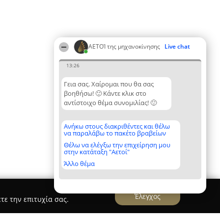
ΑΕΤΟΊ της μηχανοκίνησης
Live chat
13:26
Γεια σας. Χαίρομαι που θα σας
βοηθήσω! 🙂 Κάντε κλικ στο
αντίστοιχο θέμα συνομιλίας! 🙂
Ανήκω στους διακριθέντες και θέλω
να παραλάβω το πακέτο βραβείων
Θέλω να ελέγξω την επιχείρηση μου
στην κατάταξη "Αετοί"
Άλλο θέμα
Έλεγχος
τε την επιτυχία σας.