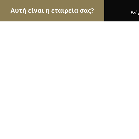
Αυτή είναι η εταιρεία σας?
Ελέ
Αετοί της μηχανοκίνησης
Ενοικιάσεις Αυτοκινή
ΠΑΝΑΓΟΠΟΥΛΟΣ ΠΑΝΑΓΙΩΤΗΣ
8.8
(11)
Πατρα, Κανακάρη 110
Εμφάνιση αριθμού τηλεφώνου