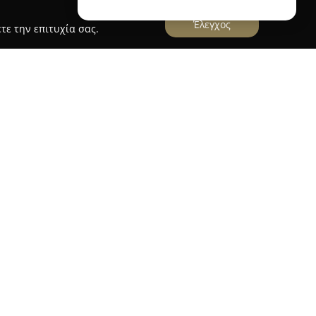
Έλεγχος
τε την επιτυχία σας.
ΠΑΝΑΓΟΠΟΥΛΟΣ ΠΑΝΑΓΙΩΤΗΣ
 ΠΑΝΑΓΙΩΤΗΣ
έχει την έδρα της στην Πάτρα,
ρη 110, και δραστηριοποιείται στον τομέα της
ν, προσφέρει υπηρεσίες που καλύπτουν
οκτητών οχημάτων, δίνοντας έμφαση στα
 τις επισκευές, ώστε να διασφαλίζεται η σωστή
ων οχημάτων.
α στην ποιότητα και προσέχει τη λεπτομέρεια
τας βασικό χαρακτηριστικό της καθημερινής της
Σ ΠΑΝΑΓΙΩΤΗΣ, αξιοποιείται η εμπειρία και η