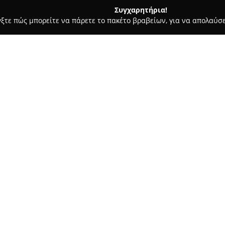
Συγχαρητήρια!
γξτε πώς μπορείτε να πάρετε το πακέτο βραβείων, για να απολαύσε
των, Συνεργεία Αυτοκινήτων, Ανταλλακτικά Αυτοκινήτων - Πατρα
Σχετικά με την εταιρεία:
Η επιχείρηση
ΠΑΝΑΓΟΠΟΥΛΟΣ
συγκεκριμένα στην οδό Κανακά
μηχανοκίνησης. Για σειρά ετώ
διαφορετικές ανάγκες των ιδι
Δείτε περισσότερα >>
ανταλλακτικά αυτοκινήτων και
λειτουργία και η συντήρηση τ
Η εταιρεία δίνει προτεραιότητ
στις υπηρεσίες της, αποτελών
λειτουργίας. Στη ΠΑΝΑΓΟΠΟΥΛΟ