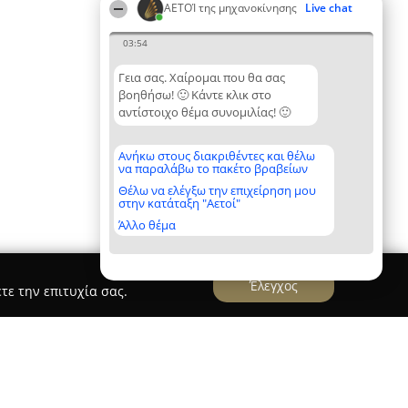
ΑΕΤΟΊ της μηχανοκίνησης
Live chat
03:54
Γεια σας. Χαίρομαι που θα σας
βοηθήσω! 🙂 Κάντε κλικ στο
αντίστοιχο θέμα συνομιλίας! 🙂
Ανήκω στους διακριθέντες και θέλω
να παραλάβω το πακέτο βραβείων
Θέλω να ελέγξω την επιχείρηση μου
στην κατάταξη "Αετοί"
Άλλο θέμα
Έλεγχος
τε την επιτυχία σας.
GM Rent A Car Thessaloniki