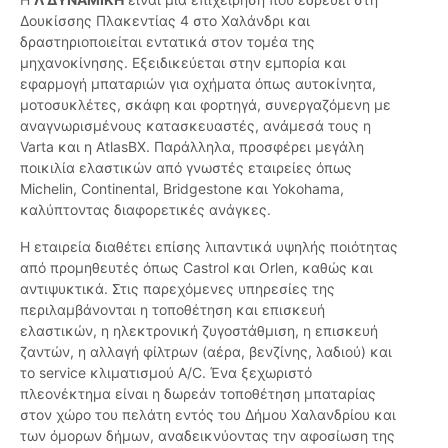
Δουκίσσης Πλακεντίας 4 στο Χαλάνδρι και
δραστηριοποιείται εντατικά στον τομέα της
μηχανοκίνησης. Εξειδικεύεται στην εμπορία και
εφαρμογή μπαταριών για οχήματα όπως αυτοκίνητα,
μοτοσυκλέτες, σκάφη και φορτηγά, συνεργαζόμενη με
αναγνωρισμένους κατασκευαστές, ανάμεσά τους η
Varta και η AtlasBX. Παράλληλα, προσφέρει μεγάλη
ποικιλία ελαστικών από γνωστές εταιρείες όπως
Michelin, Continental, Bridgestone και Yokohama,
καλύπτοντας διαφορετικές ανάγκες.
Η εταιρεία διαθέτει επίσης λιπαντικά υψηλής ποιότητας
από προμηθευτές όπως Castrol και Orlen, καθώς και
αντιψυκτικά. Στις παρεχόμενες υπηρεσίες της
περιλαμβάνονται η τοποθέτηση και επισκευή
ελαστικών, η ηλεκτρονική ζυγοστάθμιση, η επισκευή
ζαντών, η αλλαγή φίλτρων (αέρα, βενζίνης, λαδιού) και
το service κλιματισμού A/C. Ένα ξεχωριστό
πλεονέκτημα είναι η δωρεάν τοποθέτηση μπαταρίας
στον χώρο του πελάτη εντός του Δήμου Χαλανδρίου και
των όμορων δήμων, αναδεικνύοντας την αφοσίωση της