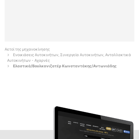
Αετοί της μηχανοκίνησης
Ενοικιάσεις Αυτοκινήτων, Συνεργεία Αυτοκινήτων, Ανταλλακτικά
Αυτοκινήτων - Αχαρνές
Ελαστικά/Βουλκανιζατέρ Κωνσταντάκης/Αντωνιάδης