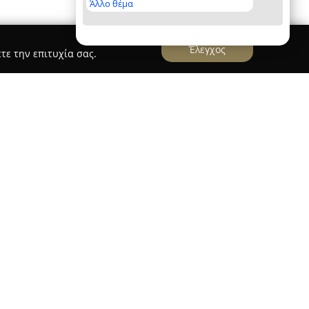
Άλλο θέμα
Έλεγχος
τε την επιτυχία σας.
ονίκη
Αυτοκίνητα Παπαδημητρίου
δημητρίου
έχει αναπτύξει ισχυρή παρουσία
αυτοκινήτων στη Θεσσαλονίκη από το 1976. Με
μαντική τεχνογνωσία, έχει εδραιωθεί ως
 αριθμό ικανοποιημένων πελατών σε όλη τη
οιπη Ελλάδα.
την ποιότητα των προσφερόμενων οχημάτων και
πιλογή μεταχειρισμένων αυτοκινήτων στα
ποιείται εξειδικευμένος έλεγχος ανά μάρκα.