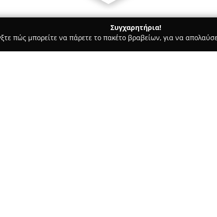
Συγχαρητήρια!
γξτε πώς μπορείτε να πάρετε το πακέτο βραβείων, για να απολαύσε
ήτων, Συνεργεία Αυτοκινήτων, Ανταλλακτικά Αυτοκινήτων - Θεσσαλ
Σχετικά με την εταιρεία:
Η εταιρεία
Αυτοκίνητα Παπα
στην αγορά μεταχειρισμένων 
πολυετή δραστηριότητα και ση
αξιόπιστη επιλογή για μεγάλο
Δείτε περισσότερα >>
Μακεδονία αλλά και στην υπόλ
Η επιχείρηση δίνει έμφαση σ
υπηρεσιών. Διαθέτει ευρεία ε
καταστήματά της και πραγματο