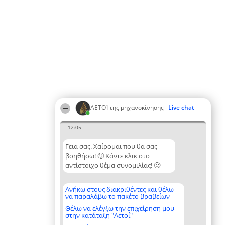
ΑΕΤΟΊ της μηχανοκίνησης
Live chat
12:05
Γεια σας. Χαίρομαι που θα σας
βοηθήσω! 🙂 Κάντε κλικ στο
αντίστοιχο θέμα συνομιλίας! 🙂
Ανήκω στους διακριθέντες και θέλω
να παραλάβω το πακέτο βραβείων
Θέλω να ελέγξω την επιχείρηση μου
στην κατάταξη "Αετοί"