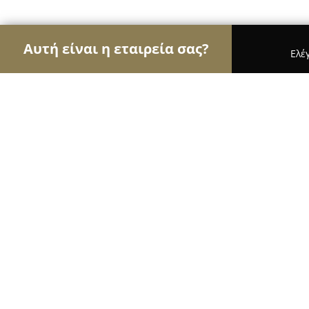
Αυτή είναι η εταιρεία σας?
Ελέ
Αετοί της μηχανοκίνησης
Ενοικιάσεις Αυτοκιν
Αυτοκίνητα Παπαδημητρίου
9.8
(119)
Θεσσαλονίκη, Thessaloníki