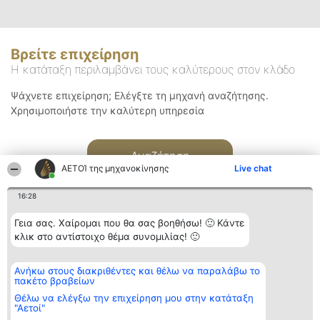
Βρείτε επιχείρηση
Η κατάταξη περιλαμβάνει τους καλύτερους στον κλάδο
Ψάχνετε επιχείρηση; Ελέγξτε τη μηχανή αναζήτησης.
Χρησιμοποιήστε την καλύτερη υπηρεσία
Αναζήτηση
ΑΕΤΟΊ της μηχανοκίνησης
Live chat
16:28
Γεια σας. Χαίρομαι που θα σας βοηθήσω! 🙂 Κάντε
κλικ στο αντίστοιχο θέμα συνομιλίας! 🙂
Διοργανωτής της
Κατάταξη
Επικοινωνία
Ανήκω στους διακριθέντες και θέλω να παραλάβω το
κατάταξης
Διακριθέντες
Επικοινωνία
πακέτο βραβείων
BEAUTIFUL COMPANY
Λίστα όλων
Μονοπρόσωπη ΙΚΕ
των
Θέλω να ελέγξω την επιχείρηση μου στην κατάταξη
ΤΗΛ. ΕΠΙΚΟΙΝΩΝΙΑΣ:
διακριθέντων
"Αετοί"
2104128019
Μεθοδολογία