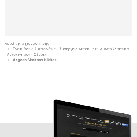
Αετοί της μηχανοκίνησης
Ενοικιάσεις Αυτοκινήτων, Συνεργεία Αυτοκινήτων, Ανταλλακτικά
Αυτοκινήτων - Σέρρες
Aegean Skaltsas Nikitas