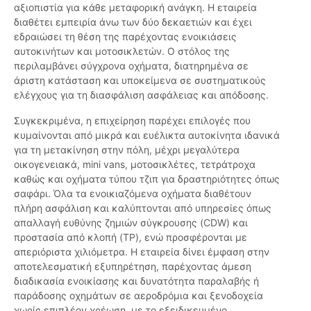
αξιοπιστία για κάθε μεταφορική ανάγκη. Η εταιρεία
διαθέτει εμπειρία άνω των δύο δεκαετιών και έχει
εδραιώσει τη θέση της παρέχοντας ενοικιάσεις
αυτοκινήτων και μοτοσικλετών. Ο στόλος της
περιλαμβάνει σύγχρονα οχήματα, διατηρημένα σε
άριστη κατάσταση και υποκείμενα σε συστηματικούς
ελέγχους για τη διασφάλιση ασφάλειας και απόδοσης.
Συγκεκριμένα, η επιχείρηση παρέχει επιλογές που
κυμαίνονται από μικρά και ευέλικτα αυτοκίνητα ιδανικά
για τη μετακίνηση στην πόλη, μέχρι μεγαλύτερα
οικογενειακά, mini vans, μοτοσικλέτες, τετράτροχα
καθώς και οχήματα τύπου τζιπ για δραστηριότητες όπως
σαφάρι. Όλα τα ενοικιαζόμενα οχήματα διαθέτουν
πλήρη ασφάλιση και καλύπτονται από υπηρεσίες όπως
απαλλαγή ευθύνης ζημιών σύγκρουσης (CDW) και
προστασία από κλοπή (TP), ενώ προσφέρονται με
απεριόριστα χιλιόμετρα. Η εταιρεία δίνει έμφαση στην
αποτελεσματική εξυπηρέτηση, παρέχοντας άμεση
διαδικασία ενοικίασης και δυνατότητα παραλαβής ή
παράδοσης οχημάτων σε αεροδρόμια και ξενοδοχεία
χωρίς επιπλέον χρέωση, με το εξειδικευμένο