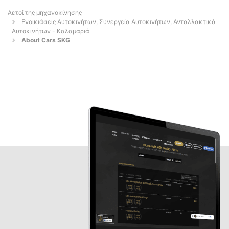
Αετοί της μηχανοκίνησης
Ενοικιάσεις Αυτοκινήτων, Συνεργεία Αυτοκινήτων, Ανταλλακτικά
Αυτοκινήτων - Καλαμαριά
About Cars SKG