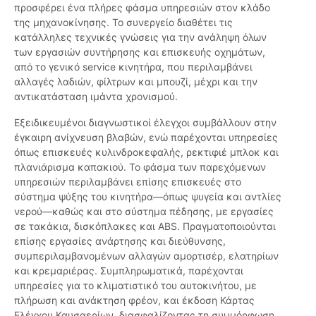
προσφέρει ένα πλήρες φάσμα υπηρεσιών στον κλάδο
της μηχανοκίνησης. Το συνεργείο διαθέτει τις
κατάλληλες τεχνικές γνώσεις για την ανάληψη όλων
των εργασιών συντήρησης και επισκευής οχημάτων,
από το γενικό service κινητήρα, που περιλαμβάνει
αλλαγές λαδιών, φίλτρων και μπουζί, μέχρι και την
αντικατάσταση ιμάντα χρονισμού.
Εξειδικευμένοι διαγνωστικοί έλεγχοι συμβάλλουν στην
έγκαιρη ανίχνευση βλαβών, ενώ παρέχονται υπηρεσίες
όπως επισκευές κυλινδροκεφαλής, ρεκτιφιέ μπλοκ και
πλανιάρισμα καπακιού. Το φάσμα των παρεχόμενων
υπηρεσιών περιλαμβάνει επίσης επισκευές στο
σύστημα ψύξης του κινητήρα—όπως ψυγεία και αντλίες
νερού—καθώς και στο σύστημα πέδησης, με εργασίες
σε τακάκια, δισκόπλακες και ABS. Πραγματοποιούνται
επίσης εργασίες ανάρτησης και διεύθυνσης,
συμπεριλαμβανομένων αλλαγών αμορτισέρ, ελατηρίων
και κρεμαριέρας. Συμπληρωματικά, παρέχονται
υπηρεσίες για το κλιματιστικό του αυτοκινήτου, με
πλήρωση και ανάκτηση φρέον, και έκδοση Κάρτας
Ελέγχου Καυσαερίων, διασφαλίζοντας τη συμμόρφωση