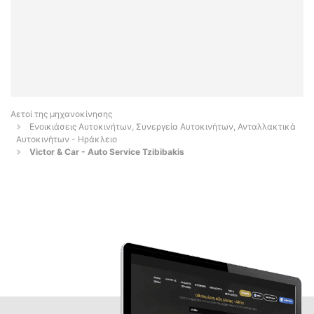
Αετοί της μηχανοκίνησης
Ενοικιάσεις Αυτοκινήτων, Συνεργεία Αυτοκινήτων, Ανταλλακτικά
Αυτοκινήτων - Ηράκλειο
Victor & Car - Auto Service Tzibibakis