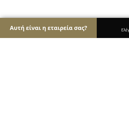
Αυτή είναι η εταιρεία σας?
Ελέ
Αετοί της μηχανοκίνησης
Ενοικιάσεις Αυτοκινή
Νικόλ Κυριάκου Βράκα Ανταλλακτικά Αυτο
Νικόλ Κυριάκου Βράκα Ανταλλακτι
8.1
(8)
Αλιβερι, Δρομος Καραβου Αλιβεριου