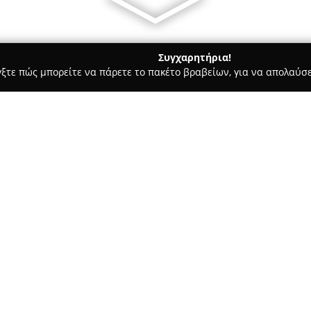
Συγχαρητήρια!
γξτε πώς μπορείτε να πάρετε το πακέτο βραβείων, για να απολαύσε
των, Συνεργεία Αυτοκινήτων, Ανταλλακτικά Αυτοκινήτων - Αλιβερι
κινήτων
κά Αυτοκινήτων
Σχετικά με την εταιρεία:
Η επιχείρηση
Νικόλ Κυριάκο
μακρά ιστορία στο Αλιβέρι, με
κατάστημα. Κατά τη διάρκεια τ
κατευθύνοντας το ενδιαφέρον 
Από το 1950 και μετά, έχοντας
στην εμπορία ανταλλακτικών α