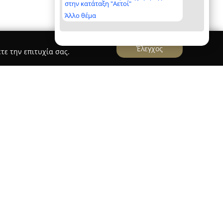
στην κατάταξη "Αετοί"
Άλλο θέμα
Έλεγχος
τε την επιτυχία σας.
υ Βράκα Ανταλλακτικά Αυτοκινήτων
διαθέτει
 αφετηρία το 1926 ως γενικό εμπορικό
ων δεκαετιών, εξελίχθηκε σταθερά,
της αποκλειστικά στον χώρο της μηχανοκίνησης.
 ως ηγέτη τον Κυριάκο Βράκα, επικεντρώθηκε
υτοκινήτων, αναλωσίμων, εργαλείων και