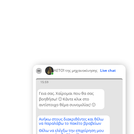
ΑΕΤΟΊ της μηχανοκίνησης
Live chat
15:59
Γεια σας. Χαίρομαι που θα σας
βοηθήσω! 🙂 Κάντε κλικ στο
αντίστοιχο θέμα συνομιλίας! 🙂
Ανήκω στους διακριθέντες και θέλω
να παραλάβω το πακέτο βραβείων
Θέλω να ελέγξω την επιχείρηση μου