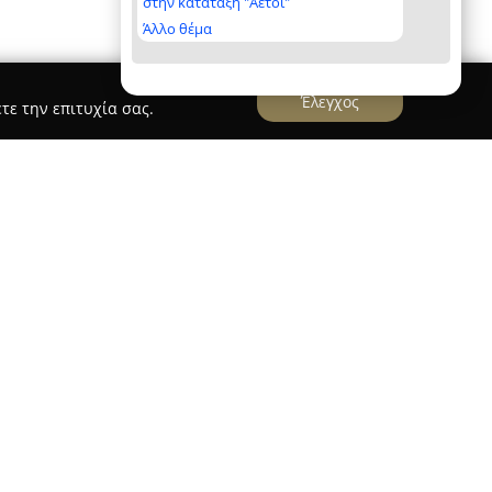
στην κατάταξη "Αετοί"
Άλλο θέμα
Έλεγχος
τε την επιτυχία σας.
σ
Ελαστικά ΑΦΟΙ Μπαζης
παζης
, που βρίσκεται στον Αλμυρό Μαγνησίας,
των ελαστικών και ζαντών αυτοκινήτων,
τικών και βιομηχανικών οχημάτων. Από το 1963,
ην ελληνική αγορά μηχανοκίνησης,
α και τεχνογνωσία.
ας βρίσκονται στον Κόμβο Αγίου Τρύφωνος και
 εξοπλισμό και τις τεχνικές υποδομές τους. Η