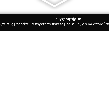
Συγχαρητήρια!
γξτε πώς μπορείτε να πάρετε το πακέτο βραβείων, για να απολαύσε
ήτων, Συνεργεία Αυτοκινήτων, Ανταλλακτικά Αυτοκινήτων - Αλμυρο
Σχετικά με την εταιρεία:
Η εταιρεία
Ελαστικά ΑΦΟΙ Μ
δραστηριοποιείται στον χώρο 
μοτοσικλετών, φορτηγών, αγρο
διατηρεί σταθερή παρουσία στ
προσφέροντας πολυετή εμπειρί
Οι εγκαταστάσεις της εταιρεί
διακρίνονται για τον σύγχρονο