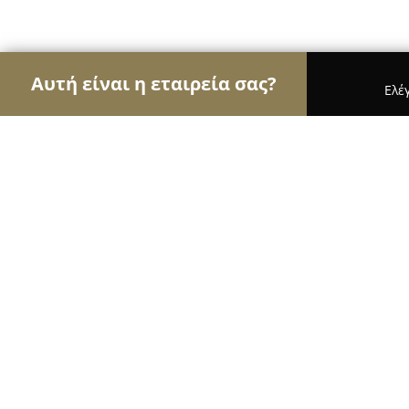
Αυτή είναι η εταιρεία σας?
Ελέ
Αετοί της μηχανοκίνησης
Ενοικιάσεις Αυτοκιν
Ελαστικά ΑΦΟΙ Μπαζης
9.8
(153)
Αλμυροσ, Almirós