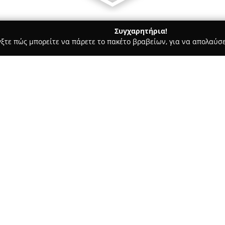
Συγχαρητήρια!
γξτε πώς μπορείτε να πάρετε το πακέτο βραβείων, για να απολαύσε
των, Συνεργεία Αυτοκινήτων, Ανταλλακτικά Αυτοκινήτων - Σητεία
Σχετικά με την εταιρεία:
Η
Flatzas Ανταλλακτικά Αυτ
παρουσία στον τομέα των αντ
Λασιθίου Κρήτης. Με πολυετή ε
αγορά, παρέχοντας ευρεία ποι
απαιτήσεις των σύγχρονων αυ
Στα καταστήματα της Flatzas Α
μεταχειρισμένα αλλά και ιμιτα