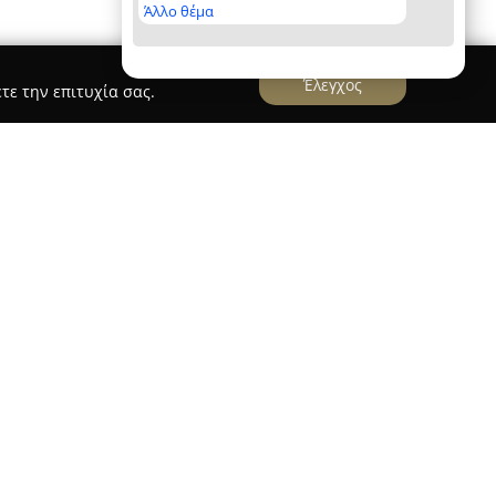
Άλλο θέμα
Έλεγχος
τε την επιτυχία σας.
Flatzas Ανταλλακτικα Αυτοκινητων
οκινήτων
διακρίνεται ως μια αξιόπιστη
αλλακτικών αυτοκινήτων στη Σητεία του
μπειρία, η επιχείρηση έχει σταθεροποιηθεί στην
κιλία προϊόντων που ανταποκρίνονται στις
τοκινήτων.
νταλλακτικά, διατίθενται τόσο αυθεντικά όσο και
σιόν ανταλλακτικά, καλύπτοντας πολλές μάρκες