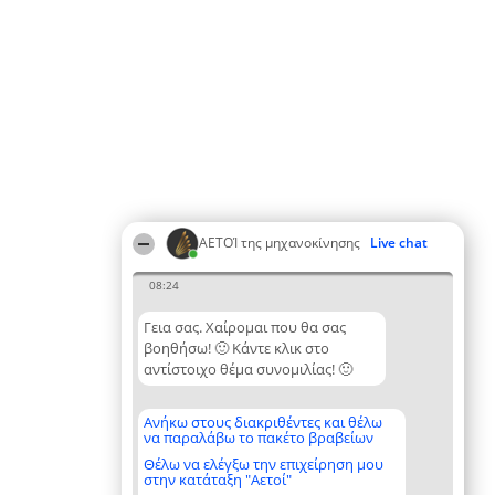
ΑΕΤΟΊ της μηχανοκίνησης
Live chat
08:24
Γεια σας. Χαίρομαι που θα σας
βοηθήσω! 🙂 Κάντε κλικ στο
αντίστοιχο θέμα συνομιλίας! 🙂
Ανήκω στους διακριθέντες και θέλω
να παραλάβω το πακέτο βραβείων
Θέλω να ελέγξω την επιχείρηση μου
στην κατάταξη "Αετοί"