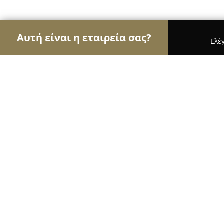
Αυτή είναι η εταιρεία σας?
Ελέ
Αετοί της μηχανοκίνησης
Ενοικιάσεις Αυτοκινή
Flatzas Ανταλλακτικα Αυτοκινητων
8
(24)
Σητεία, πραισου 14
Εμφάνιση αριθμού τηλεφώνου