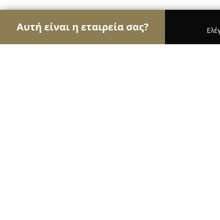
Αυτή είναι η εταιρεία σας?
Ελέ
Αετοί της μηχανοκίνησης
Ενοικιάσεις Αυτοκιν
ALFA ROMEO-FIAT-LANCIA-ABARTH-JEEP ΕΞΕ
ALFA ROMEO-FIAT-LANCIA-ABARTH-
ΣΥΝΕΡΓΕΙΟ ΜΕΛΙΔΩΝΗΣ ΚΩΣΤΑΣ
9.2
(55)
Θεσσαλονίκη, Γαμβέττα 155