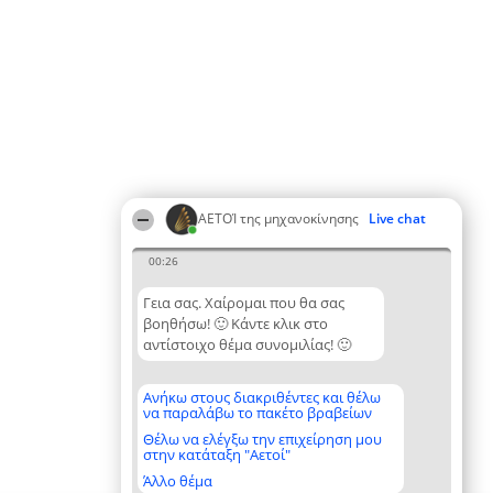
ΑΕΤΟΊ της μηχανοκίνησης
Live chat
00:26
Γεια σας. Χαίρομαι που θα σας
βοηθήσω! 🙂 Κάντε κλικ στο
αντίστοιχο θέμα συνομιλίας! 🙂
Ανήκω στους διακριθέντες και θέλω
να παραλάβω το πακέτο βραβείων
Θέλω να ελέγξω την επιχείρηση μου
στην κατάταξη "Αετοί"
Άλλο θέμα