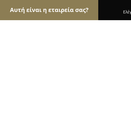
Αυτή είναι η εταιρεία σας?
Ελέ
Αετοί της μηχανοκίνησης
Ενοικιάσεις Αυτοκιν
Μπαταριες Xpower
10
(176)
Νεάπολη, Thessaloníki
Εμφάνιση αριθμού τηλεφώνου