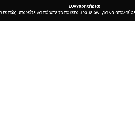
Συγχαρητήρια!
γξτε πώς μπορείτε να πάρετε το πακέτο βραβείων, για να απολαύσε
ήτων, Συνεργεία Αυτοκινήτων, Ανταλλακτικά Αυτοκινήτων - Νεάπολ
Σχετικά με την εταιρεία:
Η
Μπαταρίες Xpower
έχει την
109, και δραστηριοποιείται α
μηχανοκίνησης αλλά και για ευ
πλούσιο χαρτοφυλάκιο προϊόν
αυτοκίνητα, μοτοσυκλέτες, βαρ
κατάλληλες για σκάφη, ανυψωτ
φωτοβολταϊκά συστήματα και je
Αντιμετωπίζοντας αποτελεσματ
προσφέρει επιπλέον ολοκληρω