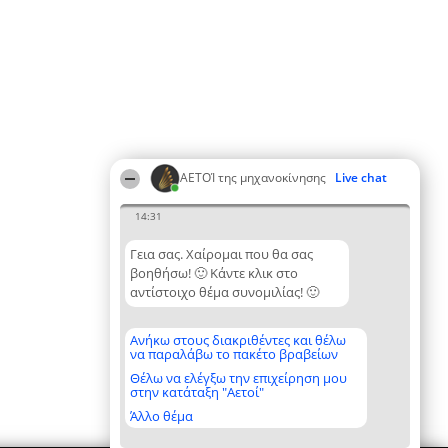
ΑΕΤΟΊ της μηχανοκίνησης
Live chat
14:31
Γεια σας. Χαίρομαι που θα σας
βοηθήσω! 🙂 Κάντε κλικ στο
αντίστοιχο θέμα συνομιλίας! 🙂
Ανήκω στους διακριθέντες και θέλω
να παραλάβω το πακέτο βραβείων
Θέλω να ελέγξω την επιχείρηση μου
στην κατάταξη "Αετοί"
Άλλο θέμα