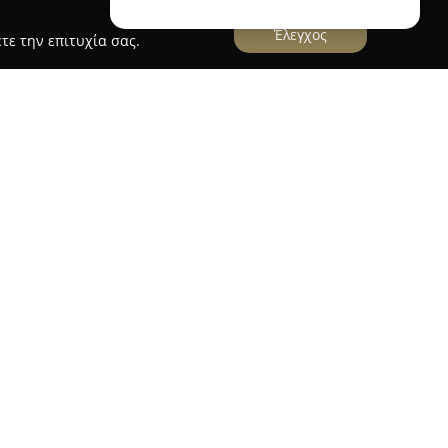
Έλεγχος
τε την επιτυχία σας.
η
Μπαταριες Xpower
 έδρα της στη Θεσσαλονίκη, στην οδό Λαγκαδά
ξιόπιστα στον χώρο των μπαταριών για εφαρμογές
ρύτερες χρήσεις. Η εταιρεία παρέχει ένα
των, συμπεριλαμβανομένων μπαταριών για
έα οχήματα, καθώς και ειδικές μπαταρίες
ικά μηχανήματα, γεωργικούς εξοπλισμούς, UPS,
t ski.
ικά τις διαφοροποιημένες ανάγκες της αγοράς,
μένες υπηρεσίες όπως ανακύκλωση,