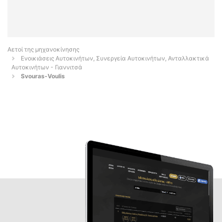
Αετοί της μηχανοκίνησης
Ενοικιάσεις Αυτοκινήτων, Συνεργεία Αυτοκινήτων, Ανταλλακτικά
Αυτοκινήτων - Γιαννιτσά
Svouras-Voulis