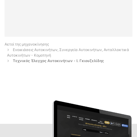
Αετοί της μηχανοκίνησης
Ενοικιάσεις Αυτοκινήτων, Συνεργεία Αυτοκινήτων, Ανταλλακτικά
Αυτοκινήτων - Κομοτηνή
Τεχνικός Έλεγχος Αυτοκινήτων - Ι. Γκιουζελίδης