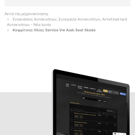
Αετοί της μηχανοκίνησης
Ενοικιάσεις Αυτοκινήτων, Συνεργεία Αυτοκινήτων, Ανταλλακτικά
Αυτοκινήτων - Νέα Ιωνία
Καφρίτσας Ηλίας Service Vw Αudι Seat Skoda